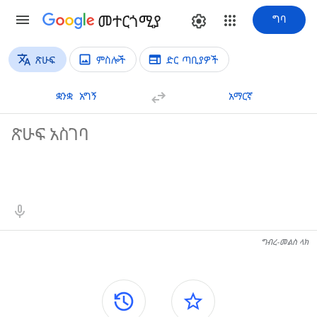
መተርጎሚያ
ግባ
ጽሁፍ
ምስሎች
ድር ጣቢያዎች
የትርጉም አይነቶች
የጽሑፍ ትርጉም
ቋንቋ  አግኝ
አማርኛ
ምንጭ ጽሁፍ
የትርጉም ውጤቶች
ግብረ-መልስ ላክ