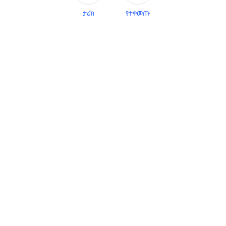
የጎን ፓነሎች
ታሪክ
የተቀመጡ